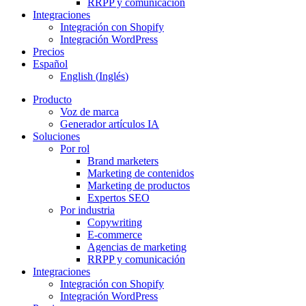
RRPP y comunicación
Integraciones
Integración con Shopify
Integración WordPress
Precios
Español
English
(
Inglés
)
Producto
Voz de marca
Generador artículos IA
Soluciones
Por rol
Brand marketers
Marketing de contenidos
Marketing de productos
Expertos SEO
Por industria
Copywriting
E-commerce
Agencias de marketing
RRPP y comunicación
Integraciones
Integración con Shopify
Integración WordPress