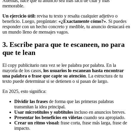
Además, hace que tu anuncio sea más fácil de citar y más
memorable.
Un ejercicio útil:
revisa tu texto y resalta cualquier adjetivo o
beneficio. Luego, pregúntate:
«¿Exactamente cómo?»
. Si puedes
responder con un hecho concreto y medible, tu anuncio destacará en
un mundo lleno de mensajes vagos.
3. Escribe para que te escaneen, no para
que te lean
El copy publicitario rara vez se lee palabra por palabra. En la
mayoría de los casos,
los usuarios lo escanean hasta encontrar
una palabra o frase que capte su atención
. La estructura de tu
texto puede determinar si se detienen o si pasan de largo.
En 2025, esto significa:
Dividir las frases
de forma que las primeras palabras
transmitan la idea principal.
Usar microtítulos y subtítulos
incluso en anuncios breves.
Presentar los beneficios en viñetas
cuando sea apropiado.
Crear un ritmo visual:
frase corta, frase más larga, frase de
impacto.