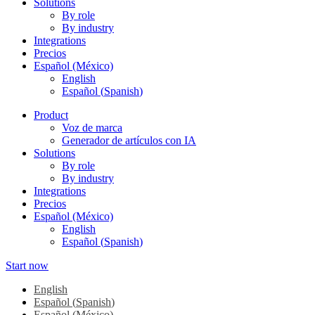
Solutions
By role
By industry
Integrations
Precios
Español (México)
English
Español
(
Spanish
)
Product
Voz de marca
Generador de artículos con IA
Solutions
By role
By industry
Integrations
Precios
Español (México)
English
Español
(
Spanish
)
Start now
English
Español
(
Spanish
)
Español (México)