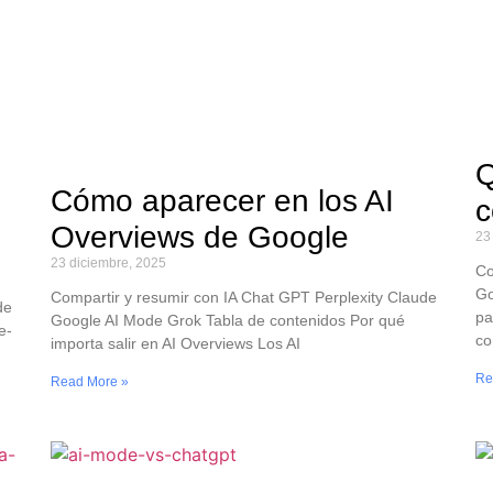
Q
Cómo aparecer en los AI
c
Overviews de Google
23
23 diciembre, 2025
Co
Go
Compartir y resumir con IA Chat GPT Perplexity Claude
de
pa
Google AI Mode Grok Tabla de contenidos Por qué
e-
co
importa salir en AI Overviews Los AI
Re
Read More »