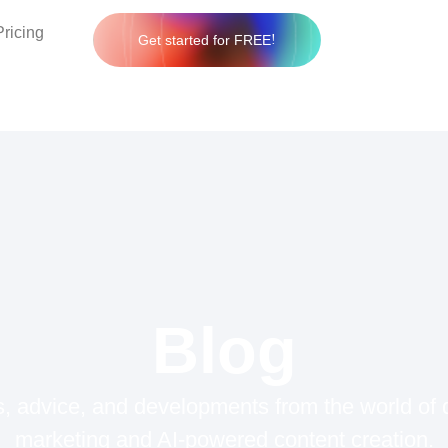
Pricing
Get started for FREE
Blog
 advice, and developments from the world of d
marketing and AI-powered content creation.