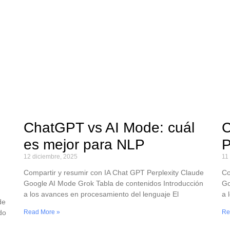
ChatGPT vs AI Mode: cuál
C
es mejor para NLP
P
12 diciembre, 2025
11
Compartir y resumir con IA Chat GPT Perplexity Claude
Co
Google AI Mode Grok Tabla de contenidos Introducción
Go
a los avances en procesamiento del lenguaje El
a 
de
do
Read More »
Re